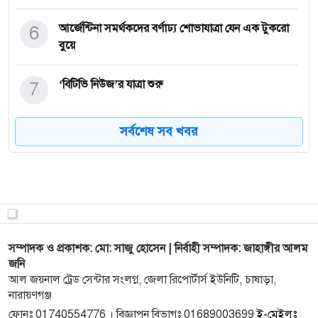
6
আর্জেন্টিনা সমর্থকদের বর্ণাঢ্য শোভাযাত্রা যেন এক টুকরো
বুয়ে
7
‘বিটিভি নিউজ’র যাত্রা শুরু
সর্বশেষ সব খবর
8
ফোনে হুমকির পর ব্যবসায়ীর গাড়িতে হামলা, দুই থানায়
অভিযোগ
9
মহান স্বাধীনতা ও জাতীয় দিবস উপলক্ষে হিন্দু বৌদ্ধ খ্রিস্টান
ঐ
সম্পাদক ও প্রকাশক: মো: সাজু হোসেন | নির্বাহী সম্পাদক: জাহাঙ্গীর আলম
10
মহিলা কলেজের এইচএসসি পরীক্ষার্থীদের বিদায়
জনি
আল জয়নাল ট্রেড সেন্টার সংলগ্ন, জেলা রিপোর্টার্স ইউনিটি, চাষাড়া,
নারায়ণগঞ্জ
11
শিশুদের সুস্থ ও মেধাবী হিসেবে গড়ে তুলতে পুষ্টিকর খাদ্যের
ফোনঃ 01740554776 । বিজ্ঞাপন বিভাগঃ 01689003699
ই-মেইলঃ
কোন