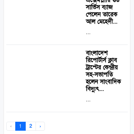
এক্সেমপ্লারি গুড
সার্ভিস ব্যাজ
পেলেন তারেক
আল মেহেদী...
…
বাংলাদেশ
রিপোর্টার্স ক্লাব
ট্রাস্টের কেন্দ্রীয়
সহ-সভাপতি
হলেন সাংবাদিক
বিদ্যুৎ...
…
‹
1
2
›