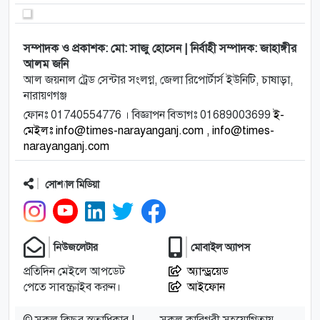
সম্পাদক ও প্রকাশক: মো: সাজু হোসেন | নির্বাহী সম্পাদক: জাহাঙ্গীর
আলম জনি
আল জয়নাল ট্রেড সেন্টার সংলগ্ন, জেলা রিপোর্টার্স ইউনিটি, চাষাড়া,
নারায়ণগঞ্জ
ফোনঃ 01740554776 । বিজ্ঞাপন বিভাগঃ 01689003699
ই-
মেইলঃ info@times-narayanganj.com , info@times-
narayanganj.com
সোশ্যাল মিডিয়া
নিউজলেটার
মোবাইল অ্যাপস
প্রতিদিন মেইলে আপডেট
অ্যান্ড্রয়েড
পেতে সাবস্ক্রাইব করুন।
আইফোন