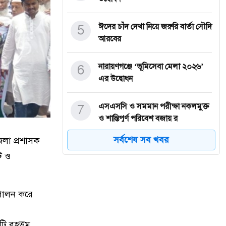
5
ঈদের চাঁদ দেখা নিয়ে জরুরি বার্তা সৌদি
আরবের
6
নারায়ণগঞ্জে ‘ভূমিসেবা মেলা ২০২৬’
এর উদ্বোধন
7
এসএসসি ও সমমান পরীক্ষা নকলমুক্ত
ও শান্তিপূর্ণ পরিবেশ বজায় র
সর্বশেষ সব খবর
জেলা প্রশাসক
8
শহীদ বাপ্পীর নেতৃত্বে জেলা ট্রাক,
ি ও
ট্যাংকলরি ও কাভার্ড ভ্যান
9
নতুন কুঁড়ি স্পোর্টস-২০২৬’ এর বাছাই
 পালন করে
পর্ব অনুষ্ঠিত,২ মে উদ্বোধ
ি বৃহত্তম