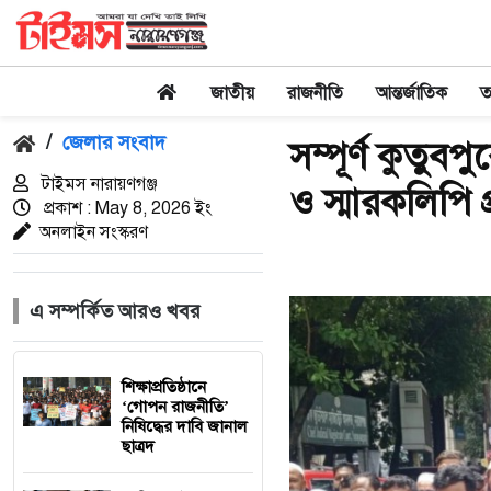
জাতীয়
রাজনীতি
আন্তর্জাতিক
তথ
/
জেলার সংবাদ
সম্পূর্ণ কুতুবপ
টাইমস নারায়ণগঞ্জ
ও স্মারকলিপি প
প্রকাশ : May 8, 2026 ইং
অনলাইন সংস্করণ
এ সম্পর্কিত আরও খবর
শিক্ষাপ্রতিষ্ঠানে
‘গোপন রাজনীতি’
নিষিদ্ধের দাবি জানাল
ছাত্রদ