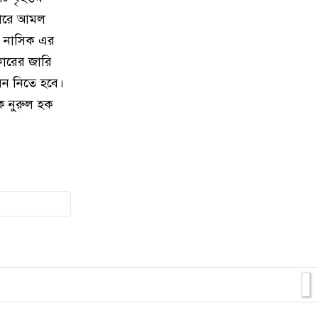
10
ডেঙ্গু প্রতিরোধে নারায়ণগঞ্জে বৃহৎ র‍্যালি
শনিবার, জনসম্পৃক্ত
রকারে আমল
কে নাসিক এর
11
মানবাধিকার সংগঠনের নিবন্ধন প্রক্রিয়া
রকারের জারি
সংস্কারের দাবি সেহলী পা
িয়ন নিতে হবে।
ক নুরুল হক
12
মেহেরবানি করে চাঁদাবাজি করবেন না,
রাজশাহীতে কর্মী সম্মেলনে জ
13
নারায়নগঞ্জ জার্নালিস্ট ইউনিটি'র পক্ষ
থেকে শ্রমজীবী মানুষের
14
বিশ্বকাপে নতুন রেকর্ড গড়লেন মেসি
15
মহান স্বাধীনতা দিবসে বীর শহীদদের
প্রতি নাসিক প্রশাসক সাখাওয়