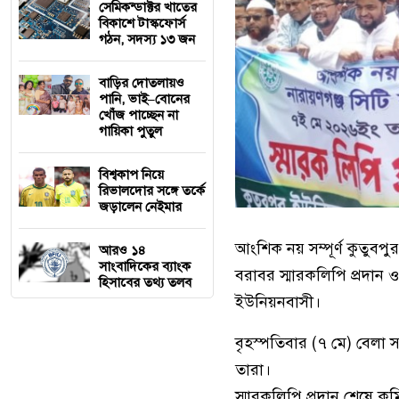
সেমিকন্ডাক্টর খাতের
বিকাশে টাস্কফোর্স
গঠন, সদস্য ১৩ জন
বাড়ির দোতলায়ও
পানি, ভাই–বোনের
খোঁজ পাচ্ছেন না
গায়িকা পুতুল
বিশ্বকাপ নিয়ে
রিভালদোর সঙ্গে তর্কে
জড়ালেন নেইমার
আংশিক নয় সম্পূর্ণ কুতুবপুর
আরও ১৪
সাংবাদিকের ব্যাংক
বরাবর স্মারকলিপি প্রদান ও
হিসাবের তথ্য তলব
ইউনিয়নবাসী।
বৃহস্পতিবার (৭ মে) বেলা 
তারা।
স্মারকলিপি প্রদান শেষে কম