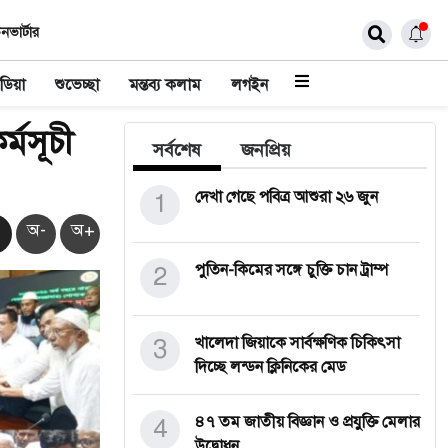
নভার্টার
ডিয়া
শুভেচ্ছা
মন্তব্য কলাম
লগইন
র্মসূচী
সর্বশেষ
জনপ্রিয়
1
দেখা গেছে পবিত্র আশুরা ২৬ জুন
অ-
অ+
2
পুতিন-কিমের সঙ্গে চুক্তি চান ট্রাম্প
3
খালেদা জিয়াকে সার্বক্ষণিক চিকিৎসা
দিচ্ছে লন্ডন ক্লিনিকের মেড
4
৪৭ তম জাতীয় বিজ্ঞান ও প্রযুক্তি মেলার
উদ্বোধন