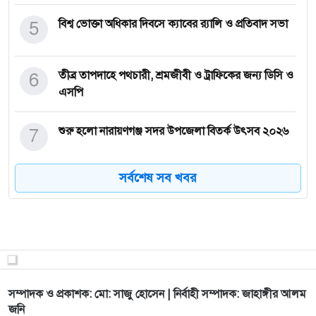
5
বিশ্ব ভোক্তা অধিকার দিবসে ক্যাবের র‌্যালি ও প্রতিবাদ সভা
6
তীব্র তাপদাহে পথচারী, শ্রমজীবী ও ট্রাফিকের জন্য ডিসি ও
এসপি
7
শুরু হলো নারায়ণগঞ্জ সদর উপজেলা বিতর্ক উৎসব ২০২৬
সর্বশেষ সব খবর
8
বিশিষ্ট ব্যবসায়ী নেতা ও সংগঠক গোলাম হায়দার লাল
মিয়ার ৩৯
9
কাঁচপুরে নির্মাণাধীন আন্তঃজেলা বাস টার্মিনালের অগ্রগতি
পরিদর
সম্পাদক ও প্রকাশক: মো: সাজু হোসেন | নির্বাহী সম্পাদক: জাহাঙ্গীর আলম
10
কিশোরগ্যাংমুক্ত নারায়ণগঞ্জ গড়তে জেলা প্রশাসন
জনি
বদ্ধপরিকর :