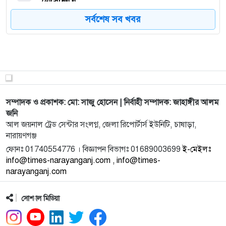
হোসেনের ব
সর্বশেষ সব খবর
8
মেধা ও শৃঙ্খলাই পুলিশে নিয়োগের একমাত্র মানদণ্ড:এসপি
মিজানুর
9
কাব্যকথা'র সাহিত্য উৎসবে দক্ষ সংগঠক সম্মাননা পেলেন
সাংবাদিক
সম্পাদক ও প্রকাশক: মো: সাজু হোসেন | নির্বাহী সম্পাদক: জাহাঙ্গীর আলম
10
নারায়ণগঞ্জ সদরকে পরিচ্ছন্ন উপজেলা হিসেবে গড়ে তুলতে
জনি
প্রস্তু
আল জয়নাল ট্রেড সেন্টার সংলগ্ন, জেলা রিপোর্টার্স ইউনিটি, চাষাড়া,
নারায়ণগঞ্জ
11
সাধারণ জনগণের আস্থা সৃষ্টির মাধ্যমে জন-প্রত্যাশা পূরণ
ফোনঃ 01740554776 । বিজ্ঞাপন বিভাগঃ 01689003699
ই-মেইলঃ
info@times-narayanganj.com , info@times-
করতে হ
narayanganj.com
12
ঠাকুরগাঁওয়ে ইত্যাদির শুটিংয়ে কী ঘটেছিল, জানালেন হানিফ
সোশ্যাল মিডিয়া
সংকেত