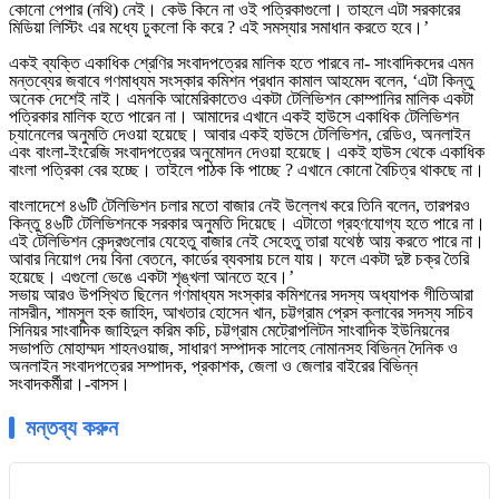
কোনো পেপার (নথি) নেই। কেউ কিনে না ওই পত্রিকাগুলো। তাহলে এটা সরকারের
মিডিয়া লিস্টিং এর মধ্যে ঢুকলো কি করে ? এই সমস্যার সমাধান করতে হবে।’
একই ব্যক্তি একাধিক শ্রেণির সংবাদপত্রের মালিক হতে পারবে না- সাংবাদিকদের এমন
মন্তব্যের জবাবে গণমাধ্যম সংস্কার কমিশন প্রধান কামাল আহমেদ বলেন, ‘এটা কিন্তু
অনেক দেশেই নাই। এমনকি আমেরিকাতেও একটা টেলিভিশন কোম্পানির মালিক একটা
পত্রিকার মালিক হতে পারেন না। আমাদের এখানে একই হাউসে একাধিক টেলিভিশন
চ্যানেলের অনুমতি দেওয়া হয়েছে। আবার একই হাউসে টেলিভিশন, রেডিও, অনলাইন
এবং বাংলা-ইংরেজি সংবাদপত্রের অনুমোদন দেওয়া হয়েছে। একই হাউস থেকে একাধিক
বাংলা পত্রিকা বের হচ্ছে। তাইলে পাঠক কি পাচ্ছে ? এখানে কোনো বৈচিত্র থাকছে না।
বাংলাদেশে ৪৬টি টেলিভিশন চলার মতো বাজার নেই উল্লেখ করে তিনি বলেন, তারপরও
কিন্তু ৪৬টি টেলিভিশনকে সরকার অনুমতি দিয়েছে। এটাতো গ্রহণযোগ্য হতে পারে না।
এই টেলিভিশন কেন্দ্রগুলোর যেহেতু বাজার নেই সেহেতু তারা যথেষ্ঠ আয় করতে পারে না।
আবার নিয়োগ দেয় বিনা বেতনে, কার্ডের ব্যবসায় চলে যায়। ফলে একটা দুষ্ট চক্র তৈরি
হয়েছে। এগুলো ভেঙে একটা শৃঙ্খলা আনতে হবে।’
সভায় আরও উপস্থিত ছিলেন গণমাধ্যম সংস্কার কমিশনের সদস্য অধ্যাপক গীতিআরা
নাসরীন, শামসুল হক জাহিদ, আখতার হোসেন খান, চট্টগ্রাম প্রেস ক্লাবের সদস্য সচিব
সিনিয়র সাংবাদিক জাহিদুল করিম কচি, চট্টগ্রাম মেট্রোপলিটন সাংবাদিক ইউনিয়নের
সভাপতি মোহাম্মদ শাহনওয়াজ, সাধারণ সম্পাদক সালেহ নোমানসহ বিভিন্ন দৈনিক ও
অনলাইন সংবাদপত্রের সম্পাদক, প্রকাশক, জেলা ও জেলার বাইরের বিভিন্ন
সংবাদকর্মীরা।-বাসস।
মন্তব্য করুন