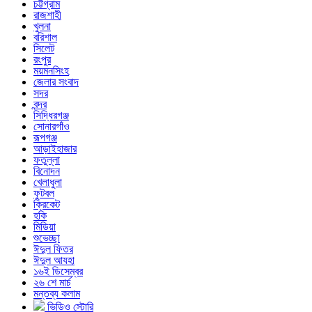
চট্টগ্রাম
রাজশাহী
খুলনা
বরিশাল
সিলেট
রংপুর
ময়মনসিংহ
জেলার সংবাদ
সদর
বন্দর
সিদ্ধিরগঞ্জ
সোনারগাঁও
রূপগঞ্জ
আড়াইহাজার
ফতুল্লা
বিনোদন
খেলাধুলা
ফুটবল
ক্রিকেট
হকি
মিডিয়া
শুভেচ্ছা
ঈদুল ফিতর
ঈদুল আযহা
১৬ই ডিসেম্বর
২৬ শে মার্চ
মন্তব্য কলাম
ভিডিও স্টোরি