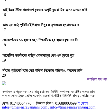
আইবিএন নিউজ বাংলাদেশ ব্যুরোর ডেপুটি ব্যুরো চিফ হলেন এসএম জহি
16
আজ ২৫ মার্চ; পৃথিবীর ইতিহাসে নিষ্ঠুর ও নৃশংসতম হত্যাযজ্ঞের ক
17
সোনারগাঁওয়ে ১৯ হাজার ৩২০ শিক্ষার্থীকে ২৫ হাজার বৃক্ষ চারা বি
18
আর্জেন্টিনা সমর্থকদের বর্ণাঢ্য শোভাযাত্রা যেন এক টুকরো বুয়ে
19
সাঁতার প্রতিযোগিতার সেরা নাফিসা সিনেমায় নায়িকাও, নায়কের তালি
20
জনপ্রিয় সব খবর
সম্পাদক ও প্রকাশক: মো: সাজু হোসেন | নির্বাহী সম্পাদক: জাহাঙ্গীর আলম জনি
আল জয়নাল ট্রেড সেন্টার সংলগ্ন, জেলা রিপোর্টার্স ইউনিটি, চাষাড়া, নারায়ণগঞ্জ
ফোনঃ 01740554776 । বিজ্ঞাপন বিভাগঃ 01689003699
ই-মেইলঃ
info@times-narayanganj.com , info@times-narayanganj.com