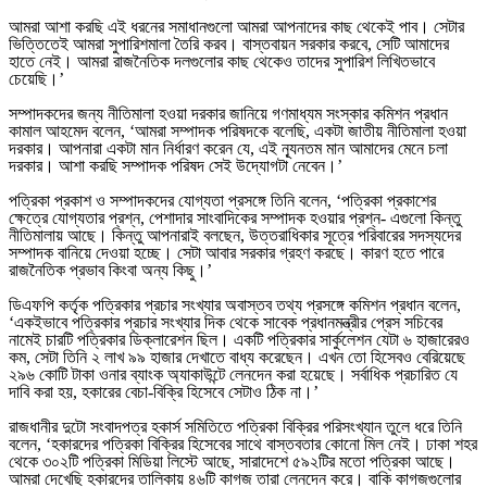
আমরা আশা করছি এই ধরনের সমাধানগুলো আমরা আপনাদের কাছ থেকেই পাব। সেটার
ভিত্তিতেই আমরা সুপারিশমালা তৈরি করব। বাস্তবায়ন সরকার করবে, সেটি আমাদের
হাতে নেই। আমরা রাজনৈতিক দলগুলোর কাছ থেকেও তাদের সুপারিশ লিখিতভাবে
চেয়েছি।’
সম্পাদকদের জন্য নীতিমালা হওয়া দরকার জানিয়ে গণমাধ্যম সংস্কার কমিশন প্রধান
কামাল আহমেদ বলেন, ‘আমরা সম্পাদক পরিষদকে বলেছি, একটা জাতীয় নীতিমালা হওয়া
দরকার। আপনারা একটা মান নির্ধারণ করেন যে, এই ন্যূনতম মান আমাদের মেনে চলা
দরকার। আশা করছি সম্পাদক পরিষদ সেই উদ্যোগটা নেবেন।’
পত্রিকা প্রকাশ ও সম্পাদকদের যোগ্যতা প্রসঙ্গে তিনি বলেন, ‘পত্রিকা প্রকাশের
ক্ষেত্রে যোগ্যতার প্রশ্ন, পেশাদার সাংবাদিকের সম্পাদক হওয়ার প্রশ্ন- এগুলো কিন্তু
নীতিমালায় আছে। কিন্তু আপনারাই বলছেন, উত্তরাধিকার সূত্রে পরিবারের সদস্যদের
সম্পাদক বানিয়ে দেওয়া হচ্ছে। সেটা আবার সরকার গ্রহণ করছে। কারণ হতে পারে
রাজনৈতিক প্রভাব কিংবা অন্য কিছু।’
ডিএফপি কর্তৃক পত্রিকার প্রচার সংখ্যার অবাস্তব তথ্য প্রসঙ্গে কমিশন প্রধান বলেন,
‘একইভাবে পত্রিকার প্রচার সংখ্যার দিক থেকে সাবেক প্রধানমন্ত্রীর প্রেস সচিবের
নামেই চারটি পত্রিকার ডিক্লারেশন ছিল। একটি পত্রিকার সার্কুলেশন যেটা ৬ হাজারেরও
কম, সেটা তিনি ২ লাখ ৯৯ হাজার দেখাতে বাধ্য করেছেন। এখন তো হিসেবও বেরিয়েছে
২৯৬ কোটি টাকা ওনার ব্যাংক অ্যাকাউন্টে লেনদেন করা হয়েছে। সর্বাধিক প্রচারিত যে
দাবি করা হয়, হকারের বেচা-বিক্রি হিসেবে সেটাও ঠিক না।’
রাজধানীর দুটো সংবাদপত্র হকার্স সমিতিতে পত্রিকা বিক্রির পরিসংখ্যান তুলে ধরে তিনি
বলেন, ‘হকারদের পত্রিকা বিক্রির হিসেবের সাথে বাস্তবতার কোনো মিল নেই। ঢাকা শহর
থেকে ৩০২টি পত্রিকা মিডিয়া লিস্টে আছে, সারাদেশে ৫৯২টির মতো পত্রিকা আছে।
আমরা দেখেছি হকারদের তালিকায় ৪৬টি কাগজ তারা লেনদেন করে। বাকি কাগজগুলোর