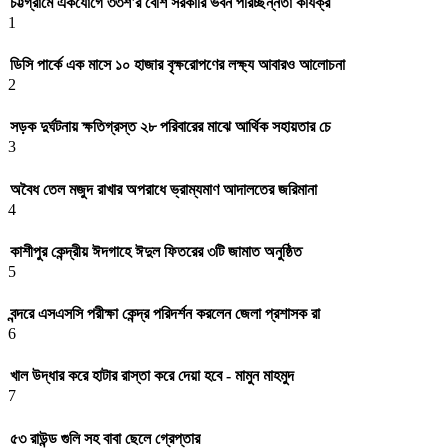
চট্টগ্রামে একযোগে ৩৩শ'র বেশি সরকারি ভবন পরিচ্ছন্নতা কার্যক্র
1
ডিসি পার্কে এক মাসে ১০ হাজার বৃক্ষরোপণের লক্ষ্য আবারও আলোচনা
2
সড়ক দুর্ঘটনায় ক্ষতিগ্রস্ত ২৮ পরিবারের মাঝে আর্থিক সহায়তার চে
3
অবৈধ তেল মজুদ রাখার অপরাধে ভ্রাম্যমাণ আদালতের জরিমানা
4
কাশীপুর কেন্দ্রীয় ঈদগাহে ঈদুল ফিতরের ৩টি জামাত অনুষ্ঠিত
5
বন্দরে এসএসসি পরীক্ষা কেন্দ্র পরিদর্শন করলেন জেলা প্রশাসক রা
6
খাল উদ্ধার করে হাটার রাস্তা করে দেয়া হবে - মামুন মাহমুদ
7
৫৩ রাউন্ড গুলি সহ বাবা ছেলে গ্রেপ্তার