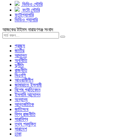
ভিডিও স্টোরি
ফটো স্টোরি
ফটোগ্যালারি
ভিডিও গ্যালারি
আজকের টাইমস নারায়ণগঞ্জ সংবাদ
প্রচ্ছদ
জাতীয়
আদালত
অর্থনীতি
দুর্নীতি
রাজনীতি
বিএনপি
আওয়ামীলীগ
জামায়াতে ইসলামী
বিশেষ প্রতিবেদন
ইসলামি আন্দোলন
অন্যান্য
আন্তর্জাতিক
জাতিসংঘ
বিশ্ব রাজনীতি
সারাবিশ্ব
তথ্য প্রযুক্তি
সারাদেশ
ঢাকা