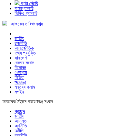
ফটো স্টোরি
ফটোগ্যালারি
ভিডিও গ্যালারি
| আজকের তারিখঃ
বঙ্গাব্দ
জাতীয়
রাজনীতি
আন্তর্জাতিক
তথ্য প্রযুক্তি
সারাদেশ
জেলার সংবাদ
বিনোদন
খেলাধুলা
মিডিয়া
শুভেচ্ছা
মন্তব্য কলাম
লগইন
আজকের টাইমস নারায়ণগঞ্জ সংবাদ
প্রচ্ছদ
জাতীয়
আদালত
অর্থনীতি
দুর্নীতি
রাজনীতি