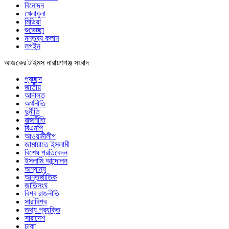
বিনোদন
খেলাধুলা
মিডিয়া
শুভেচ্ছা
মন্তব্য কলাম
লগইন
আজকের টাইমস নারায়ণগঞ্জ সংবাদ
প্রচ্ছদ
জাতীয়
আদালত
অর্থনীতি
দুর্নীতি
রাজনীতি
বিএনপি
আওয়ামীলীগ
জামায়াতে ইসলামী
বিশেষ প্রতিবেদন
ইসলামি আন্দোলন
অন্যান্য
আন্তর্জাতিক
জাতিসংঘ
বিশ্ব রাজনীতি
সারাবিশ্ব
তথ্য প্রযুক্তি
সারাদেশ
ঢাকা