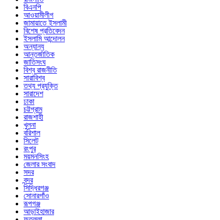
বিএনপি
আওয়ামীলীগ
জামায়াতে ইসলামী
বিশেষ প্রতিবেদন
ইসলামি আন্দোলন
অন্যান্য
আন্তর্জাতিক
জাতিসংঘ
বিশ্ব রাজনীতি
সারাবিশ্ব
তথ্য প্রযুক্তি
সারাদেশ
ঢাকা
চট্টগ্রাম
রাজশাহী
খুলনা
বরিশাল
সিলেট
রংপুর
ময়মনসিংহ
জেলার সংবাদ
সদর
বন্দর
সিদ্ধিরগঞ্জ
সোনারগাঁও
রূপগঞ্জ
আড়াইহাজার
ফতুল্লা