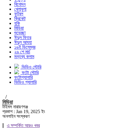
বিনোদন
খেলাধুলা
ফুটবল
ক্রিকেট
হকি
মিডিয়া
শুভেচ্ছা
ঈদুল ফিতর
ঈদুল আযহা
১৬ই ডিসেম্বর
২৬ শে মার্চ
মন্তব্য কলাম
ভিডিও স্টোরি
ফটো স্টোরি
ফটোগ্যালারি
ভিডিও গ্যালারি
/
মিডিয়া
টাইমস নারায়ণগঞ্জ
প্রকাশ : Jan 19, 2025 ইং
অনলাইন সংস্করণ
এ সম্পর্কিত আরও খবর