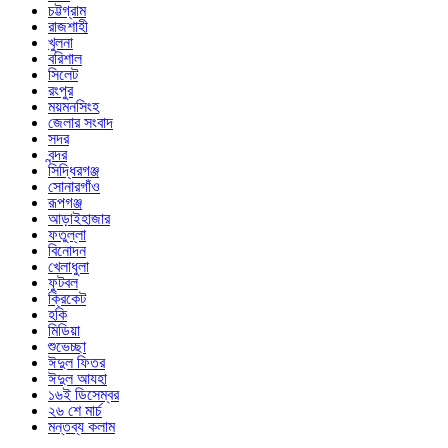
চট্টগ্রাম
রাজশাহী
খুলনা
বরিশাল
সিলেট
রংপুর
ময়মনসিংহ
জেলার সংবাদ
সদর
বন্দর
সিদ্ধিরগঞ্জ
সোনারগাঁও
রূপগঞ্জ
আড়াইহাজার
ফতুল্লা
বিনোদন
খেলাধুলা
ফুটবল
ক্রিকেট
হকি
মিডিয়া
শুভেচ্ছা
ঈদুল ফিতর
ঈদুল আযহা
১৬ই ডিসেম্বর
২৬ শে মার্চ
মন্তব্য কলাম