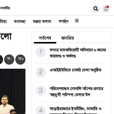
নভার্টার
ডিয়া
শুভেচ্ছা
মন্তব্য কলাম
লগইন
করলো
সর্বশেষ
জনপ্রিয়
1
বন্দরে মাদকবিরোধী অভিযানে ৬ জনের
কারাদণ্ড ও অর্থদণ্ড
অ-
অ+
2
এআইইউবিতে চাকরি মেলা অনুষ্ঠিত
3
পরিবেশবান্ধব সোনালি আঁশের প্রসারে
'বহুমুখী পাটপণ্য মেলার উদ
4
আড়াইহাজারে ইভটিজিং, ডাকাতি ও