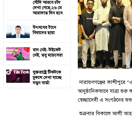
সৌদি আরবে চাঁদ
দেখা গেছে,২৬ মে
আরাফাত দিন হবে
উৎসবের টানে
বিষাদের ছায়া
রান নেই–উইকেট
নেই, তবু ম্যাচসেরা
যুক্তরাষ্ট্রে টিকটকে
ঢুকলে দেখা যাচ্ছে
নারায়ণগঞ্জের কাশীপুরে “
নতুন বার্তা
আনুষ্ঠানিকভাবে যাত্রা শ
স্বেচ্ছাসেবী এ সংগঠনের শুভ
শুক্রবার বিকালে আলী আহ