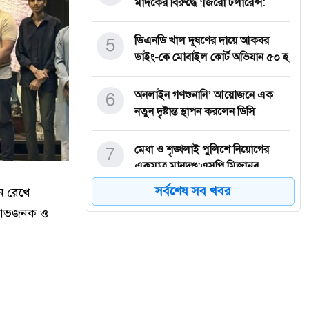
মাদকের বিরুদ্ধে ‘জিরো টলারেন্স:
5
ডিএনডি খাল দূষণের দায়ে আকবর
ডাইং-কে মোবাইল কোর্ট অভিযান ৫০ হ
6
অনলাইন গণশুনানি’ আয়োজনে এক
নতুন দৃষ্টান্ত স্থাপন করলেন ডিসি
7
মেধা ও শৃঙ্খলাই পুলিশে নিয়োগের
একমাত্র মানদণ্ড:এসপি মিজানুর
সর্বশেষ সব খবর
ে রেখে
8
দৈনিক ইয়াদের ফটো সাংবাদিক
অলাভজনক ও
মাহমুদুল ইসলাম সৌরভের সুস্থতা
কামন
9
বদলি হজ্ব পালনে সৌদি আরবে যাচ্ছেন
বায়তুল আকসা জামে মসজিদের ম