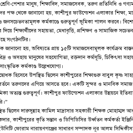
 শ্রেণি-পেশার মানুষ, শিক্ষাবিদ, সমাজসেবক, তরুণ প্রতিনিধি ও গণ্যমান্
 পক্ষ থেকে জানানো হয়, কাশীপুর ফাউন্ডেশন এলাকার শিক্ষা, ম
 জনসচেতনতামূলক কর্মকাণ্ডে গুরুত্বপূর্ণ ভূমিকা পালন করবে। বিশে
র দিয়ে শিক্ষার্থীদের সহায়তা, মেধাবৃত্তি, প্রশিক্ষণ ও সামাজিক সচেতন
েছে সংগঠনটির।
 জানানো হয়, ভবিষ্যতে প্রায় ১৫টি সমাজসেবামূলক কার্যক্রম বাস্
িদ্র ও অসহায় মানুষের সহযোগিতা, রক্তদান কর্মসূচি, চিকিৎসা সহ
ংস্কৃতিক কর্মকাণ্ড উল্লেখযোগ্য।
দ্বোধক হিসেবে উপস্থিত ছিলেন কাশীপুরের শিক্ষাগুরু বাবুল কৃষ্ণ সা
িবর্তনে তরুণদের এগিয়ে আসতে হবে। একটি সুন্দর ও মানবিক সমাজ
া অত্যন্ত গুরুত্বপূর্ণ। কাশীপুর ফাউন্ডেশন এলাকার উন্নয়নে ইতিব
রি।”
িত ছিলেন দারুসুন্নাহ কামিল মাদ্রাসার সহকারী শিক্ষক মোহাম্মদ আ
 কাশীপুরের কৃতি সন্তান ও ডিপিডিসির উর্ধ্বতন কর্মকর্তা ইঞ্জিন
ন ইউনিটি ফোরাম নারায়ণগঞ্জের সাধারণ সম্পাদক নূর আলম সিদ্দিক