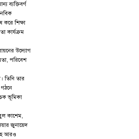
য ব্যক্তিবর্গ
10
নিতাইগঞ্জ ও ট্রাক স্ট্যান্ডকে মাদকমুক্ত
ানবিক
গড়তে ট্রাক ট্যাংকলরি
ষ করে শিক্ষা
তা কার্যক্রম
11
মে দিবসে পেশাজীবীদের যথাযথ
মূল্যায়নের দাবি নারায়ণগঞ্জ জার্না
তবায়নের উদ্যোগ
12
ট্রাম্প ওয়াশিংটনে পৌঁছেছেন, প্রথম
ায়তা, পরিবেশ
দিনেই সই করবেন রেকর্ডসংখ্য
হা। তিনি তার
13
শ্রমিকদের ১০ দফা দাবি ও মাসব্যাপী
 গঠনে
কর্মসূচি
াচক ভূমিকা
14
কাশীপুরকে বিভাজন করে ছিটমহলে
রূপান্তরিত করার বিরুদ্ধে গণশুনা
বুল কাশেম,
িয়ার জুনায়েদ
15
সিদ্ধিরগঞ্জে ৯১০০ লিটার অবৈধভাবে
ীসহ আরও