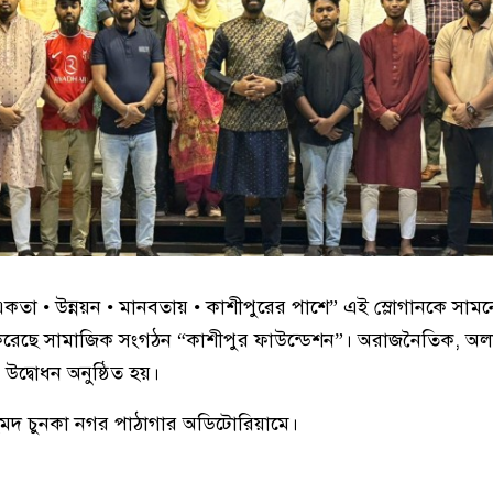
একতা • উন্নয়ন • মানবতায় • কাশীপুরের পাশে” এই স্লোগানকে সামন
ুরু করেছে সামাজিক সংগঠন “কাশীপুর ফাউন্ডেশন”। অরাজনৈতিক, 
 উদ্বোধন অনুষ্ঠিত হয়।
মদ চুনকা নগর পাঠাগার অডিটোরিয়ামে।