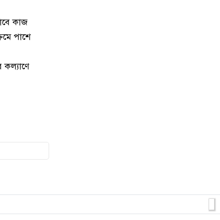
মজুত করা জ্বালানিতেল উদ্ধার
ভাবে কাজ
16
অয়ন ওসমানের সহযোগী শুভ আবারো
রমে পাশে
বেপরোয়া
 কল্যাণে
17
বিশ্ব ভোক্তা অধিকার দিবসে ক্যাবের
র‌্যালি ও প্রতিবাদ সভা
18
‎স্বাধীনতা দিবসে জেলা বিএনপির র‍্যালী
ও বিজয়স্তম্ভে শ্রদ্ধা
19
জেলা পুলিশের মাস্টার প্যারেড ও
অপরাধ পর্যালোচনা সভা অনুষ্ঠিত
20
কাশীপুরে নির্বাচনী আমেজ: ৭ নং
ওয়ার্ডে চেয়ারম্যান পদপ্রার্থী