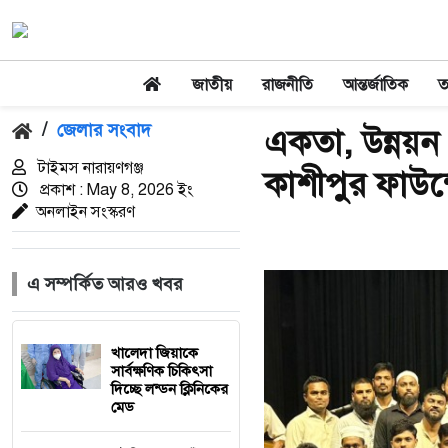
জাতীয়
রাজনীতি
আন্তর্জাতিক
তথ
/
জেলার সংবাদ
একতা, উন্নয়ন
টাইমস নারায়ণগঞ্জ
কাশীপুর ফাউন
প্রকাশ : May 8, 2026 ইং
অনলাইন সংস্করণ
এ সম্পর্কিত আরও খবর
খালেদা জিয়াকে
সার্বক্ষণিক চিকিৎসা
দিচ্ছে লন্ডন ক্লিনিকের
মেড