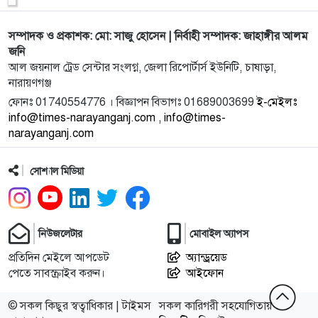
সম্পাদক ও প্রকাশক: মো: সাজু হোসেন | নির্বাহী সম্পাদক: জাহাঙ্গীর আলম
10
নারায়ণগঞ্জবাসীকে ঈদুল আযহা’র শুভেচ্ছা জানিয়েছেন
জনি
জহির আহমেদ স
আল জয়নাল ট্রেড সেন্টার সংলগ্ন, জেলা রিপোর্টার্স ইউনিটি, চাষাড়া,
নারায়ণগঞ্জ
11
আরও ১৪ সাংবাদিকের ব্যাংক হিসাবের তথ্য তলব
ফোনঃ 01740554776 । বিজ্ঞাপন বিভাগঃ 01689003699
ই-মেইলঃ
info@times-narayanganj.com , info@times-
narayanganj.com
12
শহীদ জিয়ার ৪৫ তম শাহাদাত বার্ষিকী: আনোয়ার প্রধানের
উদ্যোগে
সোশ্যাল মিডিয়া
13
তারেক রহমান এর নির্দেশ এ জুলাই গণঅভ্যুত্থানে
নেতাকর্মীদের নি
নিউজলেটার
মোবাইল অ্যাপস
14
অপরিচ্ছন্ন পরিবেশ ও জমে থাকা পানি ডেঙ্গুর প্রধান
প্রতিদিন মেইলে আপডেট
অ্যান্ড্রয়েড
পেতে সাবস্ক্রাইব করুন।
কারণ:এস এম
আইফোন
© সকল কিছুর স্বত্বাধিকার | টাইমস
সকল কারিগরী সহযোগিতায়
15
শিক্ষার্থীরাই আগামীর দেশ গড়ার কারিগর – মামুন মাহমুদ