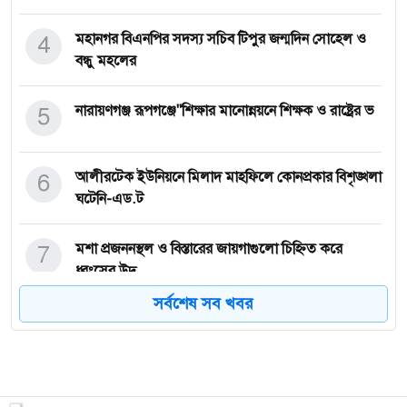
4
মহানগর বিএনপির সদস্য সচিব টিপুর জন্মদিন সোহেল ও
বন্ধু মহলের
5
নারায়ণগঞ্জ রূপগঞ্জে"শিক্ষার মানোন্নয়নে শিক্ষক ও রাষ্ট্রের ভ
6
আলীরটেক ইউনিয়নে মিলাদ মাহফিলে কোনপ্রকার বিশৃঙ্খলা
ঘটেনি-এড.ট
7
মশা প্রজননস্থল ও বিস্তারের জায়গাগুলো চিহ্নিত করে
ধ্বংসের উদ্
সর্বশেষ সব খবর
8
নারায়ণগঞ্জে পুলিশ কর্মকর্তা ও সোর্সকে স্থানীয়দের মারধর
9
ভ্রাম্যমান আদালতের অভিযানে দুইটি স্বাস্থ্যসেবা প্রতিষ্ঠানের