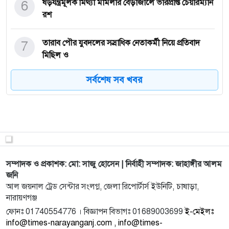
6
ষড়যন্ত্রমূলক মিথ্যা মামলার বেড়াজালে ভারপ্রাপ্ত চেয়ারম্যান
রশ
7
তারাব পৌর যুবদলের সস্রাধিক নেতাকর্মী নিয়ে প্রতিবাদ
মিছিল ও
সর্বশেষ সব খবর
8
বায়তুল মোকাররম হকার্স কল্যান সমিতি মার্কেট দখলের
চেষ্টায় হাম
9
সরকারের পাওনা ১২৬ কোটি টাকা, ফাঁকি দিতে অভাবনীয়
জালিয়াতি ওসম
সম্পাদক ও প্রকাশক: মো: সাজু হোসেন | নির্বাহী সম্পাদক: জাহাঙ্গীর আলম
10
কাশীপুরে নির্বাচনী আমেজ: ৭ নং ওয়ার্ডে চেয়ারম্যান
জনি
পদপ্রার্থী
আল জয়নাল ট্রেড সেন্টার সংলগ্ন, জেলা রিপোর্টার্স ইউনিটি, চাষাড়া,
নারায়ণগঞ্জ
11
শহীদ জিয়ার ৪৫ তম শাহাদাত বার্ষিকী: আনোয়ার প্রধানের
ফোনঃ 01740554776 । বিজ্ঞাপন বিভাগঃ 01689003699
ই-মেইলঃ
উদ্যোগে
info@times-narayanganj.com , info@times-